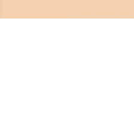
Crona Software AB
Huvudkontor:
Solnavägen 4
113 65 Stockholm,
Sverige
Telefonnummer:
08-450 44 80
E-post:
info@dokumera.se
Organisationsnummer:
556453-3817