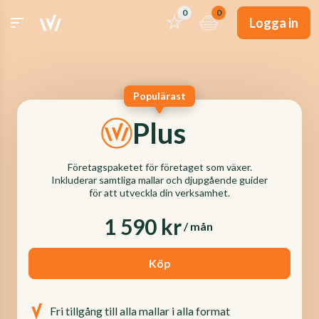
0
0
Logga in
Populärast
Plus
Företagspaketet för företaget som växer.
Inkluderar samtliga mallar och djupgående guider
för att utveckla din verksamhet.
1 590 kr
/ mån
Köp
Fri tillgång till alla mallar i alla format