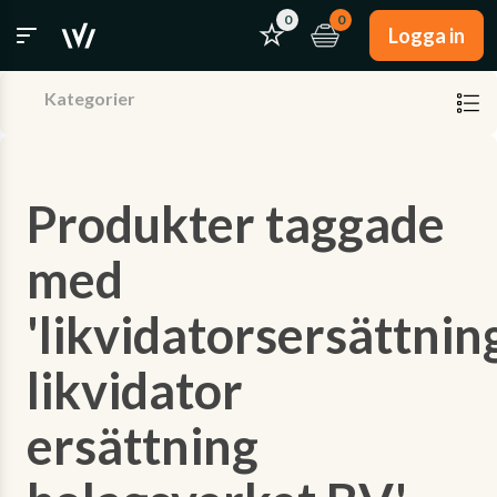
0
0
Logga in
Kategorier
Produkter taggade
med
'likvidatorsersättnin
likvidator
ersättning