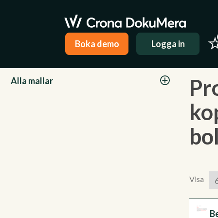
Boka demo
Logga in
Kategorier
Pr
Alla mallar
ko
bo
Visa
Be