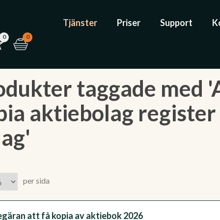
Tjänster
Priser
Support
K
0
0
odukter taggade med '
pia aktiebolag register
lag'
per sida
gäran att få kopia av aktiebok 2026