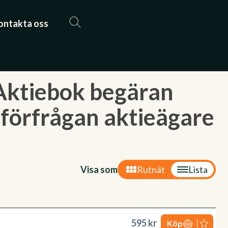
ontakta oss
Aktiebok begäran
 förfrågan aktieägare
Visa som
Rutnät
Lista
595 kr
Köp