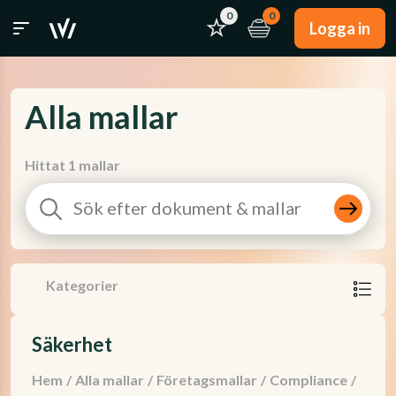
0
0
Logga in
Alla mallar
Hittat 1 mallar
Kategorier
Säkerhet
Hem
/
Alla mallar
/
Företagsmallar
/
Compliance
/