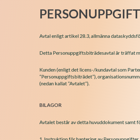
PERSONUPPGIFT
Avtal enligt artikel 28.3, allmänna dataskydd
Detta Personuppgiftsbiträdesavtal är träffat m
Kunden (enligt det licens-/kundavtal som Parte
“Personuppgiftsbiträdet”), organisationsnumm
(nedan kallat ”Avtalet”).
BILAGOR
Avtalet består av detta huvuddokument samt fö
1. Instruktion för hantering av Personuppgifter