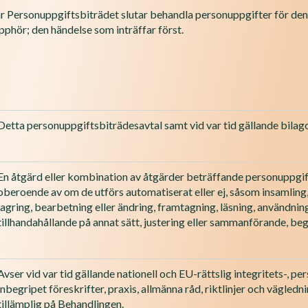
 när Personuppgiftsbiträdet slutar behandla personuppgifter för de
pphör; den händelse som inträffar först.
Detta personuppgiftsbiträdesavtal samt vid var tid gällande bilago
En åtgärd eller kombination av åtgärder beträffande personuppgift
oberoende av om de utförs automatiserat eller ej, såsom insamling, 
lagring, bearbetning eller ändring, framtagning, läsning, användnin
tillhandahållande på annat sätt, justering eller sammanförande, begr
Avser vid var tid gällande nationell och EU-rättslig integritets-, p
inbegripet föreskrifter, praxis, allmänna råd, riktlinjer och vägl
tillämplig på Behandlingen.