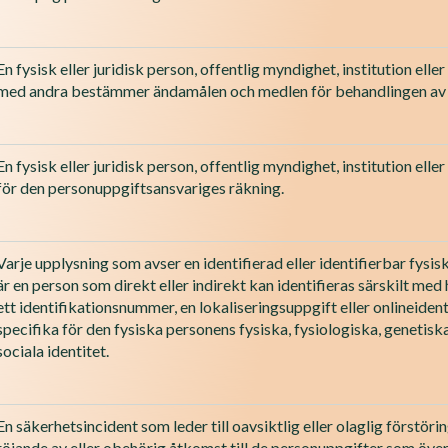
En fysisk eller juridisk person, offentlig myndighet, institution el
med andra bestämmer ändamålen och medlen för behandlingen av 
En fysisk eller juridisk person, offentlig myndighet, institution e
för den personuppgiftsansvariges räkning.
Varje upplysning som avser en identifierad eller identifierbar fysis
är en person som direkt eller indirekt kan identifieras särskilt med 
ett identifikationsnummer, en lokaliseringsuppgift eller onlineidenti
specifika för den fysiska personens fysiska, fysiologiska, genetiska
sociala identitet.
En säkerhetsincident som leder till oavsiktlig eller olaglig förstöring
röjande av eller obehörig åtkomst till de personuppgifter som överf