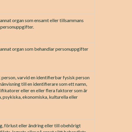
ler annat organ som ensamt eller tillsammans
personuppgifter.
ller annat organ som behandlar personuppgifter
k person, varvid en identifierbar fysisk person
hänvisning till en identifierare som ett namn,
fikatorer eller en eller flera faktorer som är
, psykiska, ekonomiska, kulturella eller
, förlust eller ändring eller till obehörigt
örts, lagrats eller på annat sätt behandlats.