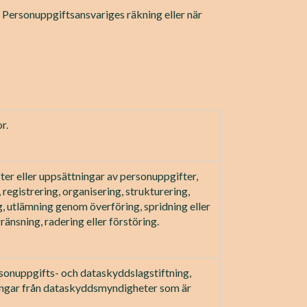
n Personuppgiftsansvariges räkning eller när
r.
er eller uppsättningar av personuppgifter,
registrering, organisering, strukturering,
g, utlämning genom överföring, spridning eller
änsning, radering eller förstöring.
ersonuppgifts- och dataskyddslagstiftning,
edningar från dataskyddsmyndigheter som är