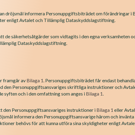
tan dröjsmål informera Personuppgiftsbiträdet om förändringar i 
er enligt Avtalet och Tillämplig Dataskyddslagstiftning.
att de säkerhetsåtgärder som vidtagits i den egna verksamheten 
Tillämplig Dataskyddslagstiftning.
er framgår av
Bilaga 1
. Personuppgiftsbiträdet får endast behandl
d den Personuppgiftsansvariges skriftliga instruktioner och Avtale
de syften och i den omfattning som anges i
Bilaga 1
.
att den Personuppgiftsansvariges instruktioner i
Bilaga 1
eller Avtal
röjsmål informera den Personuppgiftsansvarige härom och invänta 
ioner behövs för att kunna utföra sina skyldigheter enligt Avtale