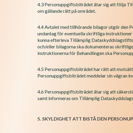
4.3 Personuppgiftsbiträdet åtar sig att följa 
om gällande rätt på området.
4.4 Avtalet med tillhörande bilagor utgör den 
undantag för eventuella skriftliga instruktione
kunna efterleva Tillämplig Dataskyddslagstift
och/eller bilagorna ska dokumenteras skriftlig
instruktionerna för Behandlingen ska Personuppgi
4.5 Personuppgiftsbiträdet har rätt att motsät
Personuppgiftsbiträdet meddelar sin vägran in
4.6 Personuppgiftsbiträdet åtar sig att säkers
samt informeras om Tillämplig Dataskyddslagst
5. SKYLDIGHET ATT BISTÅ DEN PERSONU