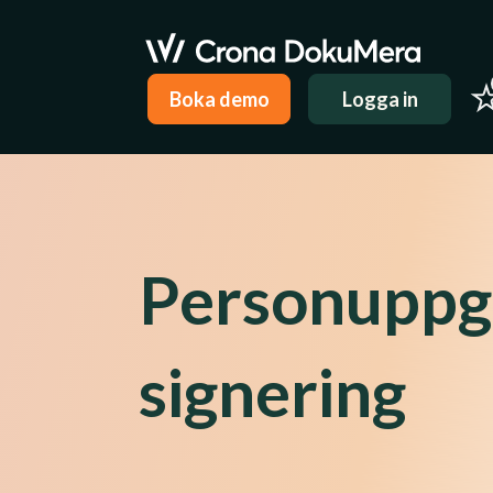
Boka demo
Logga in
Personuppgi
signering