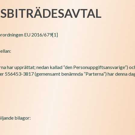
SBITRÄDESAVTAL
sförordningen EU 2016/679
[1]
ellan:
rna har upprättat; nedan kallad “den Personuppgiftsansvarige”) o
er 556453-3817 (gemensamt benämnda ”Parterna”) har denna dag 
ljande bilagor: