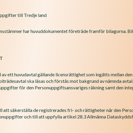
gifter till Tredje land
verensstämmer har huvuddokumentet företräde framför bilagorna. Bi
T
l av ett huvudavtal gällande licensrättighet som ingåtts mellan d
iträdesavtal ska läsas och förstås mot bakgrund av nämnda avtal.
ppgifter för den Personuppgiftsansvariges räkning samt den inte
l att säkerställa de registrerades fri- och rättigheter när den Per
onuppgifter och till att uppfylla artikel 28.3 Allmänna Dataskyd