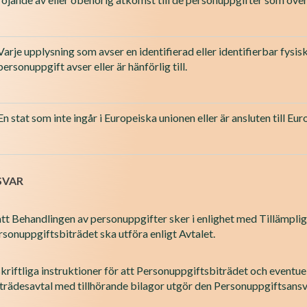
Varje upplysning som avser en identifierad eller identifierbar fysi
personuppgift avser eller är hänförlig till.
En stat som inte ingår i Europeiska unionen eller är ansluten till
SVAR
tt Behandlingen av personuppgifter sker i enlighet med Tillämplig
rsonuppgiftsbiträdet ska utföra enligt Avtalet.
iftliga instruktioner för att Personuppgiftsbiträdet och eventuel
rädesavtal med tillhörande bilagor utgör den Personuppgiftsansvari