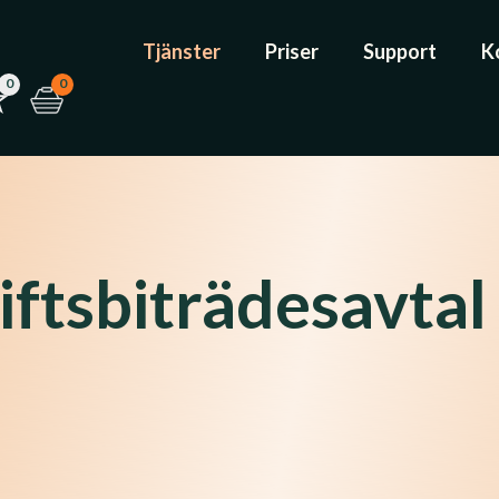
Tjänster
Priser
Support
K
0
0
ftsbiträdesavtal 