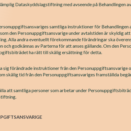
Tillämplig Dataskyddslagstiftning med avseende på Behandlingen av
Personuppgiftsansvariges samtliga instruktioner för Behandlingen 
r som den Personuppgiftsansvarige under avtalstiden är skyldig att
ning. Alla andra eventuellt förekommande förändringar ska överen
en och godkännas av Parterna för att anses gällande. Om den Perso
ftsbiträdet ha rätt till skälig ersättning för detta.
ta sig förändrade instruktioner från den Personuppgiftsansvarige o
om skälig tid från den Personuppgiftsansvariges framställda begä
tälla att samtliga personer som arbetar under Personuppgiftsbiträd
iftning.
PPGIFTSANSVARIGE