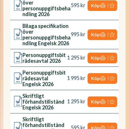
över
595 kr
Köp
personuppgiftsbeha
ndling 2026
Bilaga specifikation
över
995 kr
Köp
personuppgiftsbeha
ndling Engelsk 2026
Personuppgiftsbit
1 295 kr
Köp
rädesavtal 2026
Personuppgiftsbit
1 995 kr
rädesavtal
Köp
Engelsk 2026
Skriftligt
1 295 kr
förhandstillstånd
Köp
Engelsk 2026
Skriftligt
förhandstillstånd
595 kr
Köp