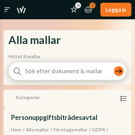
0
0
Logga in
Alla mallar
Hittat 8 mallar
Kategorier
Personuppgiftsbiträdesavtal
Hem
/
Alla mallar
/
Företagsmallar
/
GDPR
/