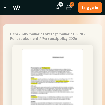
0
0
Logga in
Hem
/
Alla mallar
/
Företagsmallar
/
GDPR
/
Policydokument
/
Personalpolicy 2026