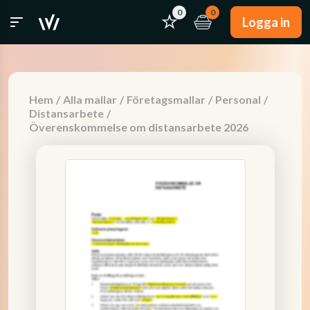
0
0
Logga in
Hem
/
Alla mallar
/
Företagsmallar
/
Personal
/
Distansarbete
/
Överenskommelse om distansarbete 2026