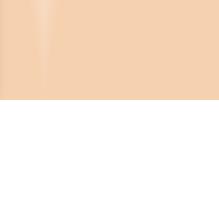
Crona Software AB
Huvudkontor:
Solnavägen 4
113 65 Stockholm,
Sverige
Telefonnummer: