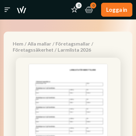
0
0
Logga in
Hem
/
Alla mallar
/
Företagsmallar
/
Företagssäkerhet
/
Larmlista 2026