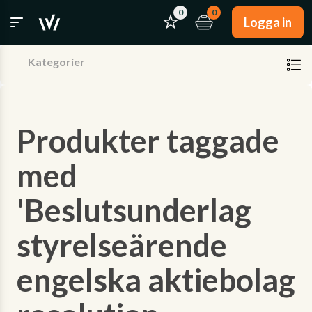
0
0
Logga in
Kategorier
Produkter taggade
med
'Beslutsunderlag
styrelseärende
engelska aktiebolag