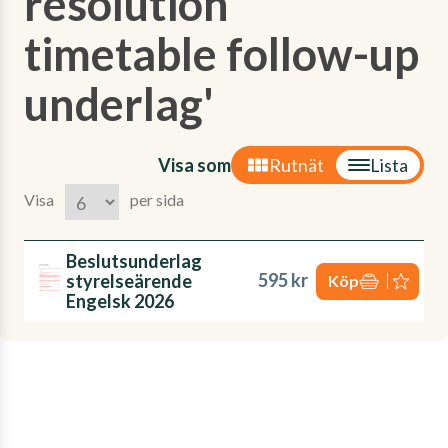
resolution
timetable follow-up
underlag'
Visa som
Rutnät
Lista
Visa
per sida
Beslutsunderlag
595 kr
styrelseärende
Köp
Engelsk 2026