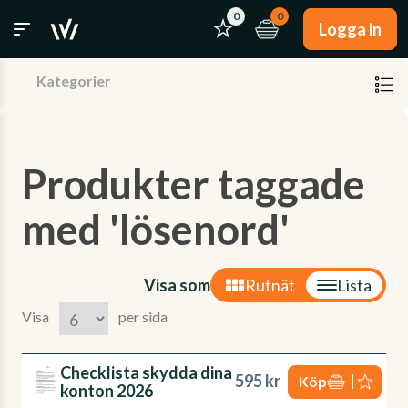
0
0
Logga in
Kategorier
Produkter taggade
med 'lösenord'
Visa som
Rutnät
Lista
Visa
per sida
Checklista skydda dina
595 kr
Köp
konton 2026