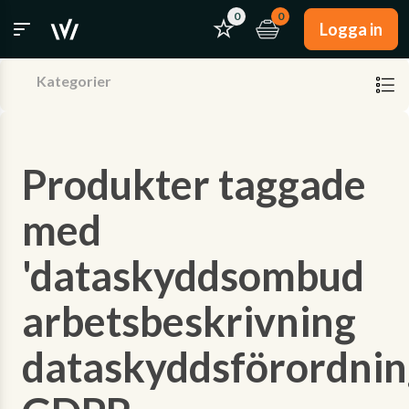
0
0
Logga in
Kategorier
Produkter taggade
med
'dataskyddsombud
arbetsbeskrivning
dataskyddsförordni