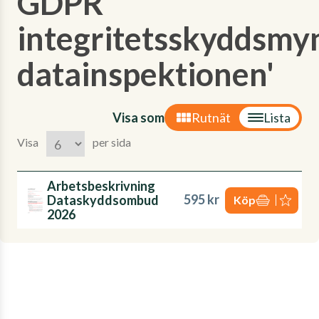
GDPR
integritetsskyddsmy
datainspektionen'
Visa som
Rutnät
Lista
Visa
per sida
Arbetsbeskrivning
595 kr
Dataskyddsombud
Köp
2026