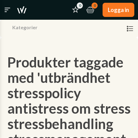
0
0
Logga in
Kategorier
Produkter taggade
med 'utbrändhet
stresspolicy
antistress om stress
stressbehandling