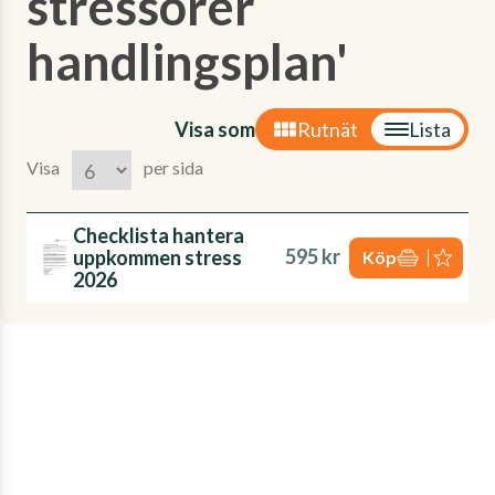
stressorer
handlingsplan'
Visa som
Rutnät
Lista
Visa
per sida
Checklista hantera
595 kr
uppkommen stress
Köp
2026