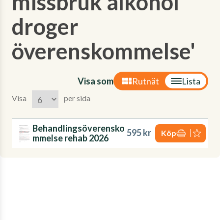
missbruk alkohol
droger
överenskommelse'
Visa som
Rutnät
Lista
Visa
per sida
Behandlingsöverensko
595 kr
Köp
mmelse rehab 2026