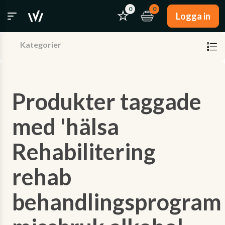
0
0
Logga in
Kategorier
Produkter taggade
med 'hälsa
Rehabilitering
rehab
behandlingsprogram