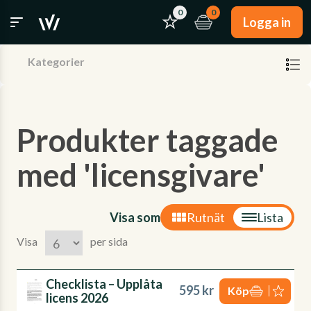
0
0
Logga in
Kategorier
Produkter taggade
med 'licensgivare'
Visa som
Rutnät
Lista
Visa
per sida
Checklista – Upplåta
595 kr
Köp
licens 2026