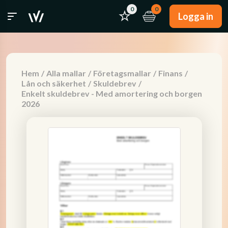
0
0
Logga in
Hem
/
Alla mallar
/
Företagsmallar
/
Finans
/
Lån och säkerhet
/
Skuldebrev
/
Enkelt skuldebrev - Med amortering och borgen
2026