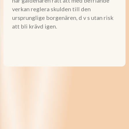
har gäldenären rätt att med befriande
verkan reglera skulden till den
ursprunglige borgenären, d v s utan risk
att bli krävd igen.