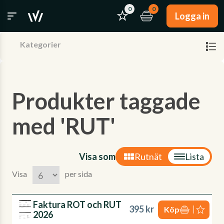
0
0
Logga in
Kategorier
Produkter taggade
med 'RUT'
Visa som
Rutnät
Lista
Visa
per sida
Faktura ROT och RUT
395 kr
Köp
2026