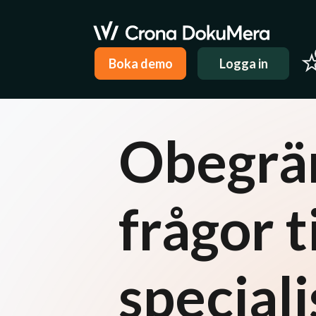
Boka demo
Logga in
Obegrän
frågor t
speciali