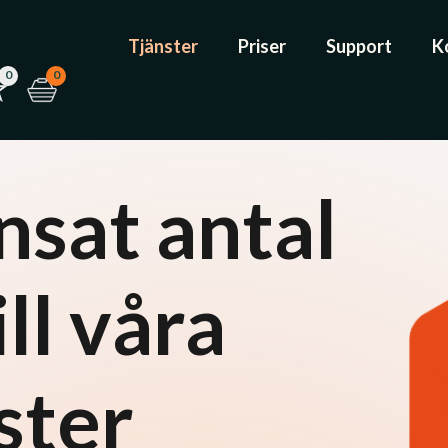
Tjänster
Priser
Support
K
0
0
sat antal
ill våra
ster