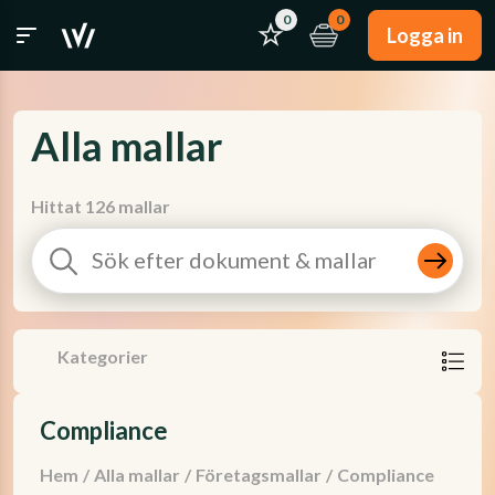
0
0
Logga in
Alla mallar
Hittat 126 mallar
Kategorier
Compliance
Hem
/
Alla mallar
/
Företagsmallar
/
Compliance