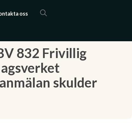
ontakta oss
V 832 Frivillig
lagsverket
 anmälan skulder