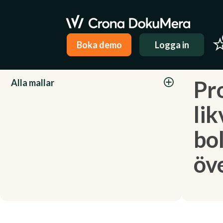
Boka demo
Logga in
Kategorier
Pr
Alla mallar
li
bo
öv