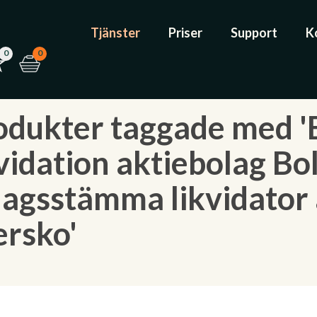
Tjänster
Priser
Support
K
0
0
odukter taggade med 'B
kvidation aktiebolag Bo
lagsstämma likvidator
ersko'