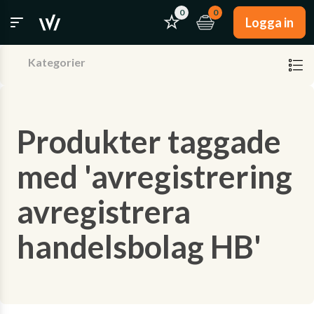
0
0
Logga in
Kategorier
Produkter taggade
med 'avregistrering
avregistrera
handelsbolag HB'