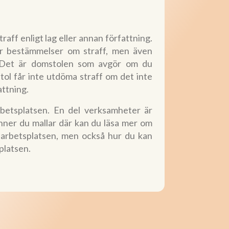
aff enligt lag eller annan författning.
ler bestämmelser om straff, men även
ff. Det är domstolen som avgör om du
ol får inte utdöma straff om det inte
attning.
rbetsplatsen. En del verksamheter är
inner du mallar där kan du läsa mer om
å arbetsplatsen, men också hur du kan
platsen.