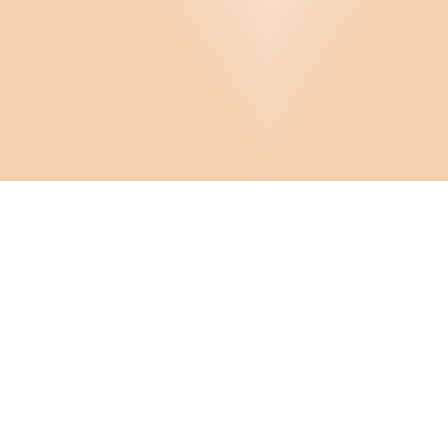
Produktsäkerhet
Produktutveckling
Projekt, outsourcing och samarbete
Pärmar
Stiftelse
Styrelsearbete
Infor
Vård och omsorg
Om D
Cooki
Privatmallar
FAQ
Crona Software AB
Hante
Konta
Huvudkontor:
Solnavägen 4