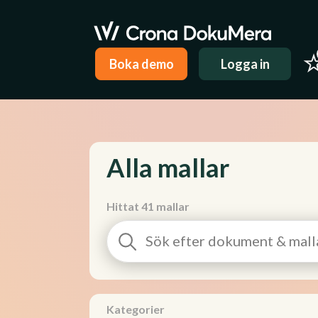
Boka demo
Logga in
Alla mallar
Hittat 41 mallar
Kategorier