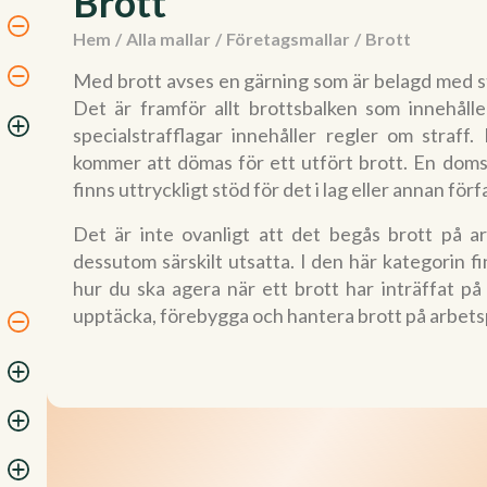
Brott
Hem
/
Alla mallar
/
Företagsmallar
/
Brott
Med brott avses en gärning som är belagd med str
Det är framför allt brottsbalken som innehål
specialstrafflagar innehåller regler om stra
kommer att dömas för ett utfört brott. En domst
finns uttryckligt stöd för det i lag eller annan förf
Det är inte ovanligt att det begås brott på a
dessutom särskilt utsatta. I den här kategorin f
hur du ska agera när ett brott har inträffat p
upptäcka, förebygga och hantera brott på arbets