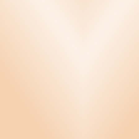
Handböcker
Hållbarhet
Informationssäkerhet
Konflikthantering
Krishantering
Kvalitetssäkring
Ledarskap
Miljö
Offert, order och fakturering
Personal