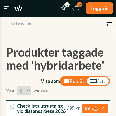
0
0
Logga in
Kategorier
Produkter taggade
med 'hybridarbete'
Visa som
Rutnät
Lista
Visa
per sida
Checklista utrustning
395 kr
Köp
vid distansarbete 2026