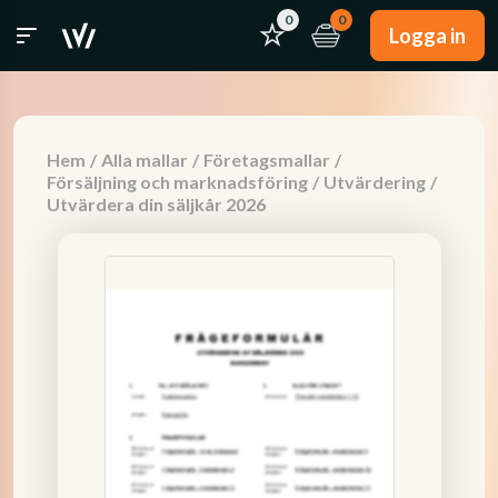
0
0
Logga in
Hem
/
Alla mallar
/
Företagsmallar
/
Försäljning och marknadsföring
/
Utvärdering
/
Utvärdera din säljkår 2026