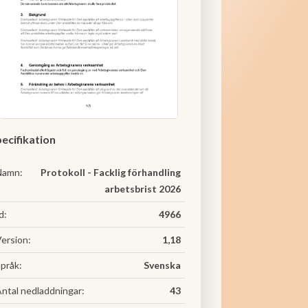
ecifikation
Namn:
Protokoll - Facklig förhandling
arbetsbrist 2026
d:
4966
ersion:
1,18
pråk:
Svenska
ntal nedladdningar:
43