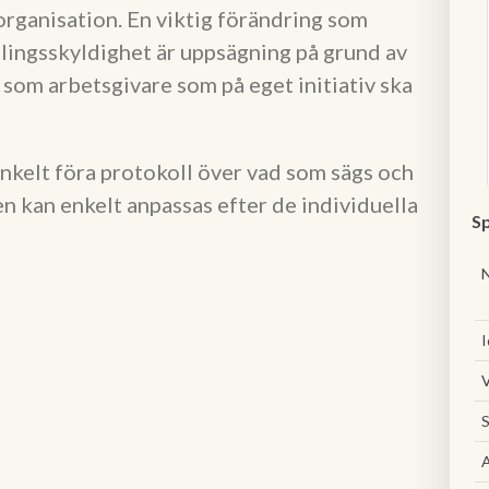
rganisation. En viktig förändring som
lingsskyldighet är uppsägning på grund av
u som arbetsgivare som på eget initiativ ska
nkelt föra protokoll över vad som sägs och
n kan enkelt anpassas efter de individuella
Sp
I
V
S
A