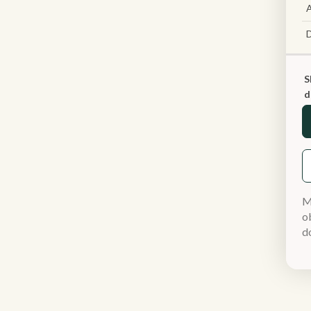
A
S
d
M
ob
d