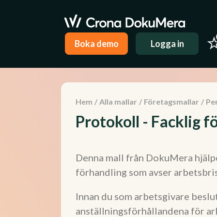
Boka demo
Logga in
Hem
/
Alla mallar
/
Företagsmallar
/
Pe
Protokoll - Facklig 
Denna mall från DokuMera hjälper
förhandling som avser arbetsbris
Innan du som arbetsgivare beslut
anställningsförhållandena för ar