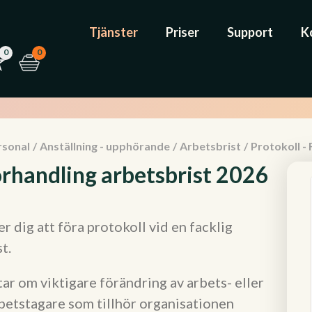
Tjänster
Priser
Support
K
0
0
rsonal
/
Anställning - upphörande
/
Arbetsbrist
/
Protokoll -
förhandling arbetsbrist 2026
 dig att föra protokoll vid en facklig
t.
ar om viktigare förändring av arbets- eller
betstagare som tillhör organisationen