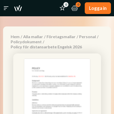
0
0
Logga in
Hem
/
Alla mallar
/
Företagsmallar
/
Personal
/
Policydokument
/
Policy för distansarbete Engelsk 2026