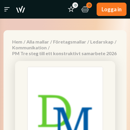
0
0
Logga in
Hem
/
Alla mallar
/
Företagsmallar
/
Ledarskap
/
Kommunikation
/
PM Tre steg till ett konstruktivt samarbete 2026