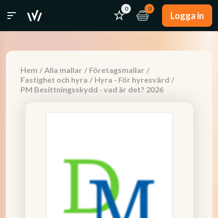
0
0
Logga in
Hem
/
Alla mallar
/
Företagsmallar
/
Fastighet och hyra
/
Hyra - För hyresvärd
/
PM Besittningsskydd - vad är det? 2026