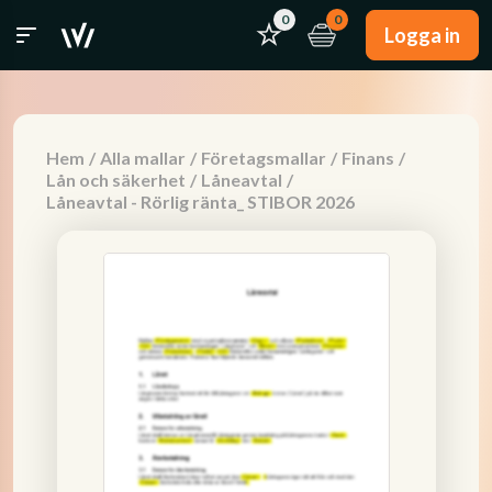
0
0
Logga in
Hem
/
Alla mallar
/
Företagsmallar
/
Finans
/
Lån och säkerhet
/
Låneavtal
/
Låneavtal - Rörlig ränta_ STIBOR 2026