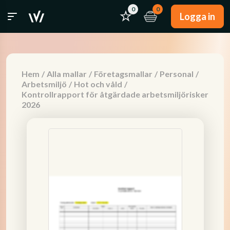
0
0
Logga in
Hem
/
Alla mallar
/
Företagsmallar
/
Personal
/
Arbetsmiljö
/
Hot och våld
/
Kontrollrapport för åtgärdade arbetsmiljörisker
2026