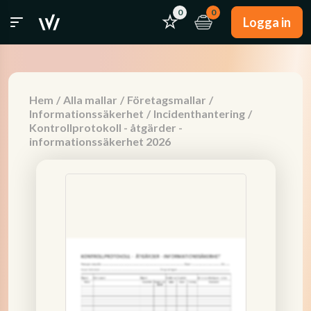
0
0
Logga in
Hem
/
Alla mallar
/
Företagsmallar
/
Informationssäkerhet
/
Incidenthantering
/
Kontrollprotokoll - åtgärder -
informationssäkerhet 2026