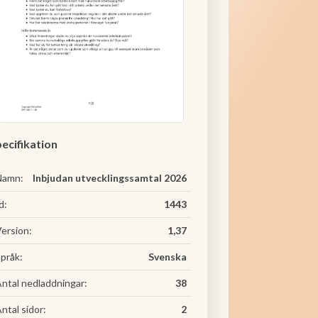
ecifikation
Namn:
Inbjudan utvecklingssamtal 2026
d:
1443
ersion:
1,37
pråk:
Svenska
ntal nedladdningar:
38
ntal sidor:
2