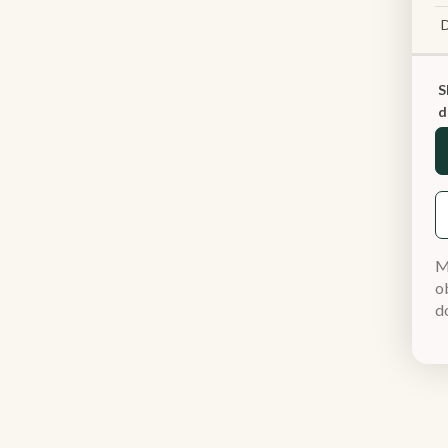
S
d
M
ob
d