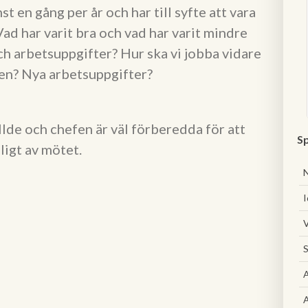
t en gång per år och har till syfte att vara
Vad har varit bra och vad har varit mindre
ch arbetsuppgifter? Hur ska vi jobba vidare
nen? Nya arbetsuppgifter?
llde och chefen är väl förberedda för att
Sp
ligt av mötet.
I
V
S
A
A