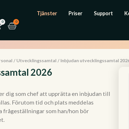
Tjänster
Priser
Support
K
0
0
rsonal
/
Utvecklingssamtal
/
Inbjudan utvecklingssamtal 202
ssamtal 2026
 dig som chef att upprätta en inbjudan till
llas. Förutom tid och plats meddelas
a frågeställningar som han/hon bör
t.