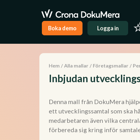
Boka demo
Logga in
Hem
/
Alla mallar
/
Företagsmallar
/
Pe
Inbjudan utveckling
Denna mall från DokuMera hjälper
ett utvecklingssamtal som ska hå
medarbetaren även vilka central
förbereda sig kring inför samtale