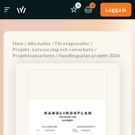
0
0
Logga in
Hem
/
Alla mallar
/
Företagsmallar
/
Projekt, outsourcing och samarbete
/
Projektsamarbete
/
Handlingsplan projekt 2026