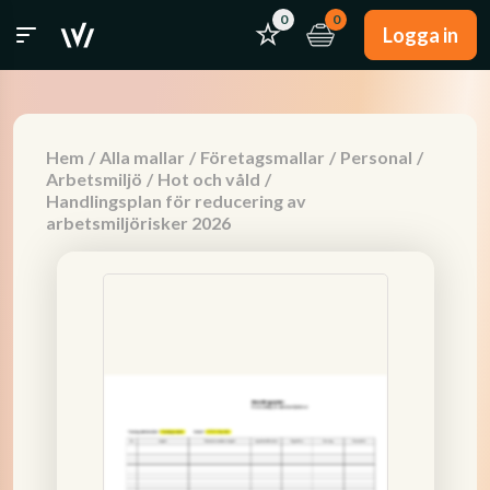
0
0
Logga in
Hem
/
Alla mallar
/
Företagsmallar
/
Personal
/
Arbetsmiljö
/
Hot och våld
/
Handlingsplan för reducering av
arbetsmiljörisker 2026