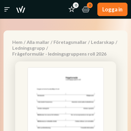
0
0
Logga in
Hem
/
Alla mallar
/
Företagsmallar
/
Ledarskap
/
Ledningsgrupp
/
Frågeformulär - ledningsgruppens roll 2026