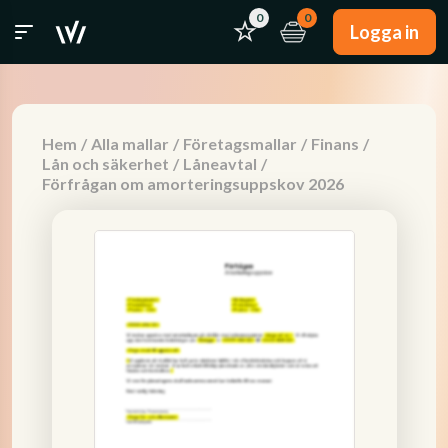
0
0
Logga in
Hem
/
Alla mallar
/
Företagsmallar
/
Finans
/
Lån och säkerhet
/
Låneavtal
/
Förfrågan om amorteringsuppskov 2026