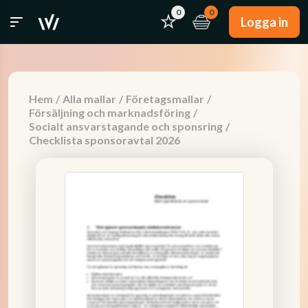
0
0
Logga in
Hem
/
Alla mallar
/
Företagsmallar
/
Försäljning och marknadsföring
/
Socialt ansvarstagande och sponsring
/
Checklista sponsoravtal 2026