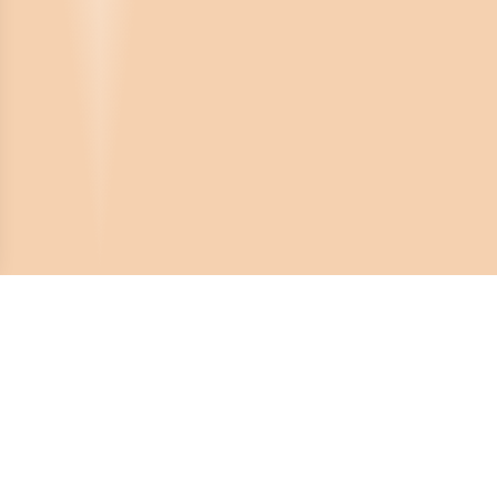
Crona Software AB
Huvudkontor:
Solnavägen 4
113 65 Stockholm,