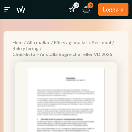
0
0
Logga in
Hem
/
Alla mallar
/
Företagsmallar
/
Personal
/
Rekrytering
/
Checklista – Anställa högre chef eller VD 2026