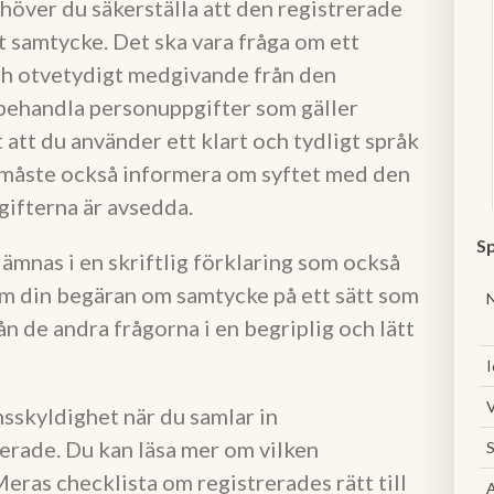
över du säkerställa att den registrerade
tt samtycke. Det ska vara fråga om ett
 och otvetydigt medgivande från den
 behandla personuppgifter som gäller
 att du använder ett klart och tydligt språk
 måste också informera om syftet med den
gifterna är avsedda.
Sp
mnas i en skriftlig förklaring som också
ram din begäran om samtycke på ett sätt som
rån de andra frågorna i en begriplig och lätt
I
V
nsskyldighet när du samlar in
erade. Du kan läsa mer om vilken
S
ras checklista om registrerades rätt till
A