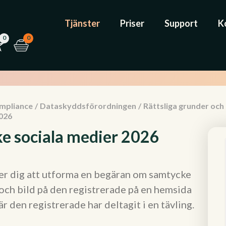
Tjänster
Priser
Support
K
0
0
mpliance
/
Dataskyddsförordningen
/
Rättsliga grunder och
026
e sociala medier 2026
er dig att utforma en begäran om samtycke
 och bild på den registrerade på en hemsida
r den registrerade har deltagit i en tävling.