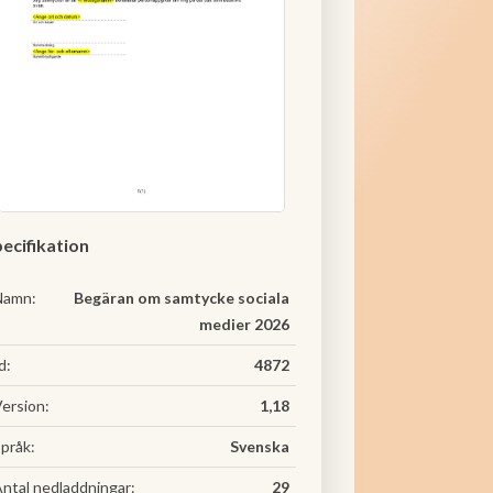
ecifikation
Namn:
Begäran om samtycke sociala
medier 2026
d:
4872
ersion:
1,18
pråk:
Svenska
ntal nedladdningar:
29