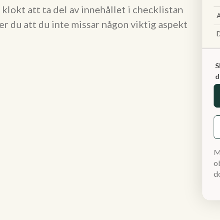
klokt att ta del av innehållet i checklistan
A
er du att du inte missar någon viktig aspekt
S
d
M
ob
d