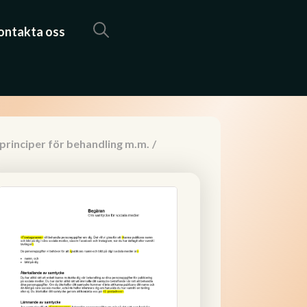
ontakta oss
 principer för behandling m.m.
/