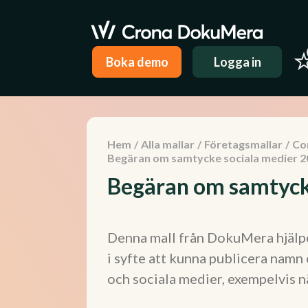
Boka demo
Logga in
Hem
/
Alla mallar
/
Företagsmallar
/
Co
Begäran om samtycke sociala medier 2
Begäran om samtyck
Denna mall från DokuMera hjälp
i syfte att kunna publicera namn
och sociala medier, exempelvis nä