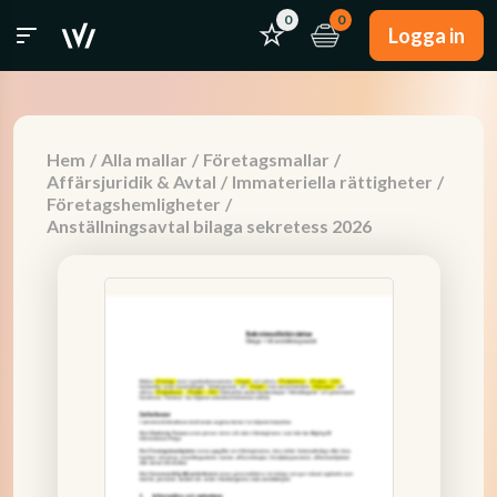
0
0
Logga in
Hem
/
Alla mallar
/
Företagsmallar
/
Affärsjuridik & Avtal
/
Immateriella rättigheter
/
Företagshemligheter
/
Anställningsavtal bilaga sekretess 2026