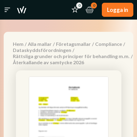
0
0
Logga in
Hem
/
Alla mallar
/
Företagsmallar
/
Compliance
/
Dataskyddsförordningen
/
Rättsliga grunder och principer för behandling m.m.
/
Återkallande av samtycke 2026